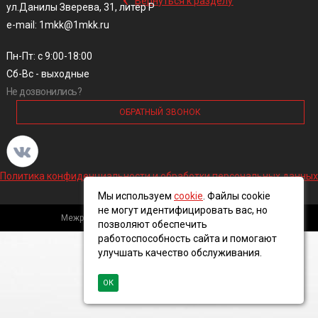
Вернуться к разделу
ул.Данилы Зверева, 31, литер Р
e-mail: 1mkk@1mkk.ru
Пн-Пт: с 9:00-18:00
Сб-Вс - выходные
Не дозвонились?
ОБРАТНЫЙ ЗВОНОК
Политика конфиденциальности и обработки персональных данных
Мы используем
cookie
. Файлы cookie
не могут идентифицировать вас, но
Межрегиональная кабельная компания, 2016 ©
позволяют обеспечить
работоспособность сайта и помогают
улучшать качество обслуживания.
ОК