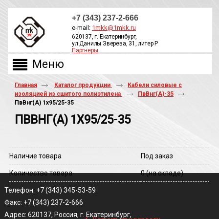
+7 (343) 237-2-666
e-mail:
1mkk@1mkk.ru
620137, г. Екатеринбург,
ул.Данилы Зверева, 31, литер Р
Партнеры
ОБРАТНЫЙ ЗВОНОК
Главная
Каталог продукции
Кабели силовые с
изоляцией из сшитого полиэтилена
ПвВнг(А)-35
ПвВнг(A) 1х95/25-35
ПВВНГ(A) 1Х95/25-35
Наличие товара
Под заказ
Количество товара
0
(на складе)
Телефон: +7 (343) 345-53-59
Факс: +7 (343) 237-2-666
‹
Адрес: 620137, Россия, г. Екатеринбург,