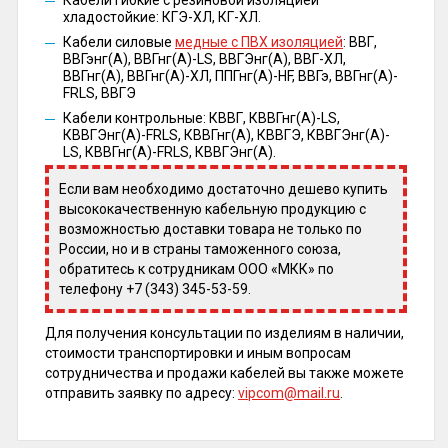
Кабели гибкие с резиновой изоляцией
хладостойкие: КГЭ-ХЛ, КГ-ХЛ.
Кабели силовые
медные с ПВХ изоляцией
: ВВГ,
ВВГэнг(А), ВВГнг(А)-LS, ВВГЭнг(А), ВВГ-ХЛ,
ВВГнг(А), ВВГнг(А)-ХЛ, ППГнг(А)-HF, ВВГэ, ВВГнг(А)-
FRLS, ВВГЭ
Кабели контрольные: КВВГ, КВВГнг(А)-LS,
КВВГЭнг(А)-FRLS, КВВГнг(А), КВВГЭ, КВВГЭнг(А)-
LS, КВВГнг(А)-FRLS, КВВГЭнг(А).
Если вам необходимо достаточно дешево купить
высококачественную кабельную продукцию с
возможностью доставки товара не только по
России, но и в страны таможенного союза,
обратитесь к сотрудникам ООО «МКК» по
телефону +7 (343) 345-53-59.
Для получения консультации по изделиям в наличии,
стоимости транспортировки и иным вопросам
сотрудничества и продажи кабелей вы также можете
отправить заявку по адресу:
vipcom@mail.ru
.