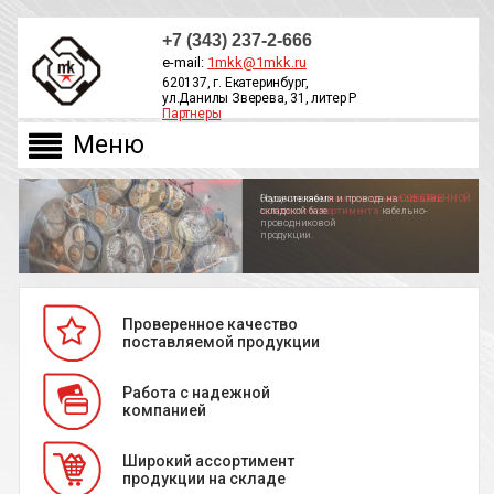
+7 (343) 237-2-666
e-mail:
1mkk@1mkk.ru
620137, г. Екатеринбург,
ул.Данилы Зверева, 31, литер Р
Партнеры
ОБРАТНЫЙ ЗВОНОК
Осуществляем
Наличие кабеля и провода на
комплексные поставки
СОБСТВЕННОЙ
широкого ассортимента
складской базе
кабельно-
проводниковой
продукции.
Проверенное качество
поставляемой продукции
Работа с надежной
компанией
Широкий ассортимент
продукции на складе