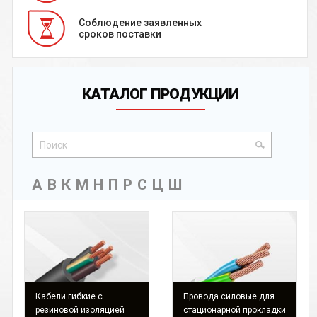
Соблюдение заявленных
сроков поставки
КАТАЛОГ ПРОДУКЦИИ
А
В
К
М
Н
П
Р
С
Ц
Ш
Кабели гибкие с
Провода силовые для
резиновой изоляцией
стационарной прокладки