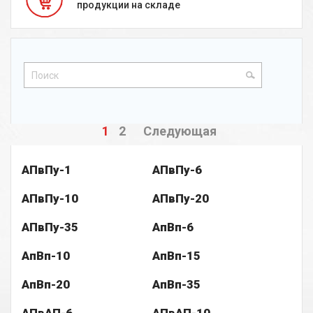
продукции на складе
1
2
Следующая
АПвПу-1
АПвПу-6
АПвПу-10
АПвПу-20
АПвПу-35
АпВп-6
АпВп-10
АпВп-15
АпВп-20
АпВп-35