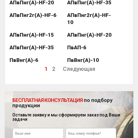
АПвПнг(А)-HF-20
АПвПнг(А)-HF-35
АПвПнг2г(А)-HF-6
АПвПнг2г(А)-HF-
10
АПвПнг(А)-HF-15
АПвПнг(А)-HF-20
АПвПнг(А)-HF-35
ПвАП-6
ПвВнг(А)-6
ПвВнг(А)-10
1
2
Следующая
БЕСПЛАТНАЯ КОНСУЛЬТАЦИЯ
по подбору
продукции
Оставьте заявку и мы сформируем заказ под Ваши
задачи