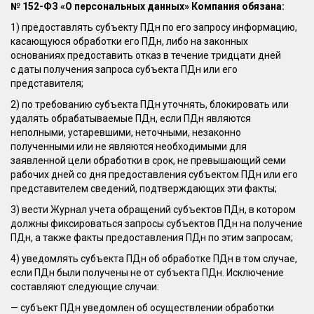
№ 152-ФЗ «О персональных данных» Компания обязана:
1) предоставлять субъекту ПДн по его запросу информацию,
касающуюся обработки его ПДн, либо на законных
основаниях предоставить отказ в течение тридцати дней
с даты получения запроса субъекта ПДн или его
представителя;
2) по требованию субъекта ПДн уточнять, блокировать или
удалять обрабатываемые ПДн, если ПДн являются
неполными, устаревшими, неточными, незаконно
полученными или не являются необходимыми для
заявленной цели обработки в срок, не превышающий семи
рабочих дней со дня предоставления субъектом ПДн или его
представителем сведений, подтверждающих эти факты;
3) вести Журнал учета обращений субъектов ПДн, в котором
должны фиксироваться запросы субъектов ПДн на получение
ПДн, а также факты предоставления ПДн по этим запросам;
4) уведомлять субъекта ПДн об обработке ПДн в том случае,
если ПДн были получены не от субъекта ПДн. Исключение
составляют следующие случаи:
— субъект ПДн уведомлен об осуществлении обработки