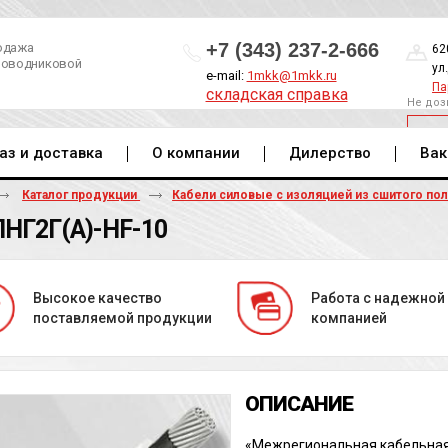
+7 (343) 237-2-666
одажа
62
роводниковой
ул
e-mail:
1mkk@1mkk.ru
Па
складская справка
Не доз
ОБ
аз и доставка
О компании
Дилерство
Вак
Каталог продукции
Кабели силовые с изоляцией из сшитого по
НГ2Г(А)-HF-10
Высокое качество
Работа с надежной
поставляемой продукции
компанией
«Межрегиональная кабельная