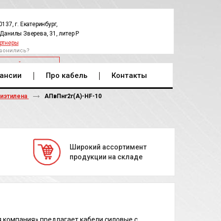
0137, г. Екатеринбург,
.Данилы Зверева, 31, литер Р
ртнеры
вонились?
РАТНЫЙ ЗВОНОК
ансии
Про кабель
Контакты
лиэтилена
АПвПнг2г(А)-HF-10
Широкий ассортимент
продукции на складе
 компания» предлагает кабели силовые с