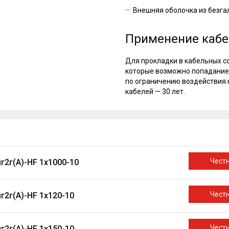
Внешняя оболочка из безга
Применение кабе
Для прокладки в кабельных с
которые возможно попадание 
по ограничению воздействия 
кабелей — 30 лет.
Чест
г2г(A)-HF 1х1000-10
Чест
г2г(A)-HF 1х120-10
Чест
г2г(A)-HF 1х150-10