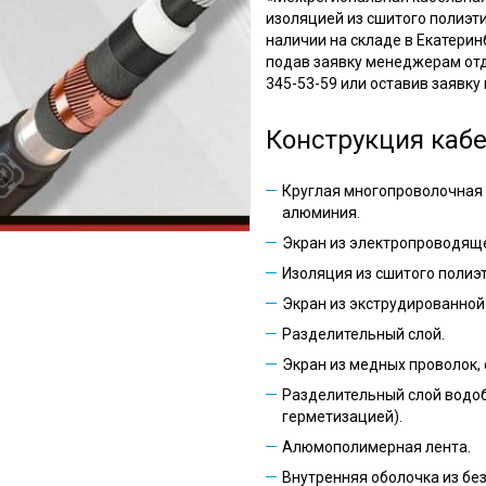
изоляцией из сшитого полиэти
наличии на складе в Екатерин
подав заявку менеджерам отде
345-53-59 или оставив заявку 
Конструкция каб
Круглая многопроволочная
алюминия.
Экран из электропроводящ
Изоляция из сшитого полиэ
Экран из экструдированно
Разделительный слой.
Экран из медных проволок,
Разделительный слой водо
герметизацией).
Алюмополимерная лента.
Внутренняя оболочка из бе