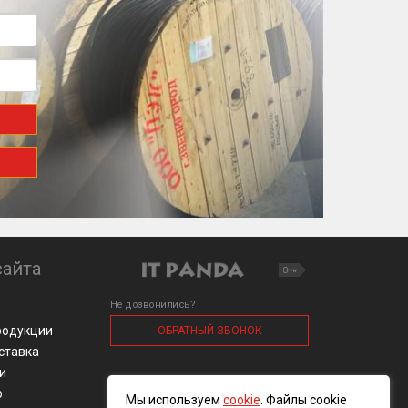
айта
Не дозвонились?
родукции
ОБРАТНЫЙ ЗВОНОК
оставка
и
о
Мы используем
cookie
. Файлы cookie