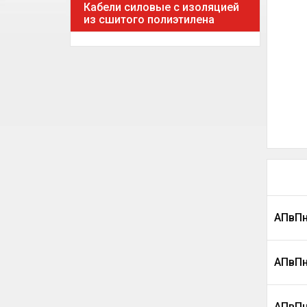
Кабели силовые с изоляцией
из сшитого полиэтилена
АПвПн
АПвПн
АПвПн