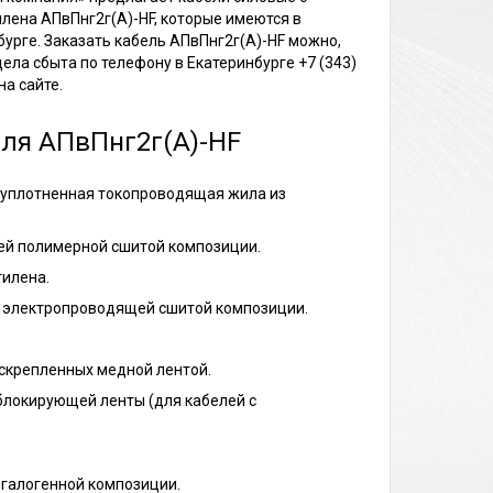
лена АПвПнг2г(А)-HF, которые имеются в
бурге. Заказать кабель АПвПнг2г(А)-HF можно,
ла сбыта по телефону в Екатеринбурге +7 (343)
на сайте.
еля АПвПнг2г(А)-HF
 уплотненная токопроводящая жила из
ей полимерной сшитой композиции.
тилена.
й электропроводящей сшитой композиции.
 скрепленных медной лентой.
блокирующей ленты (для кабелей с
згалогенной композиции.