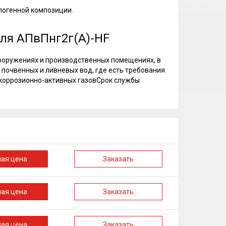
логенной композиции.
ля АПвПнг2г(А)-HF
ооружениях и производственных помещениях, в
почвенных и ливневых вод, где есть требования
коррозионно-активных газовСрок службы
ная цена
Заказать
ная цена
Заказать
ная цена
Заказать