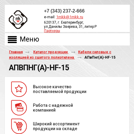
+7 (343) 237-2-666
e-mail:
1mkk@1mkk.ru
620137, г. Екатеринбург,
ул.Данилы Зверева, 31, литер Р
Партнеры
ОБРАТНЫЙ ЗВОНОК
Главная
Каталог продукции
Кабели силовые с
изоляцией из сшитого полиэтилена
АПвПнг(А)-HF-15
АПВПНГ(А)-HF-15
Высокое качество
поставляемой продукции
Работа с надежной
компанией
Широкий ассортимент
продукции на складе