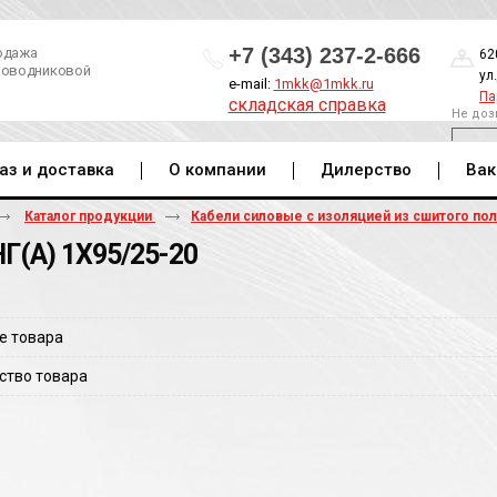
+7 (343) 237-2-666
одажа
62
роводниковой
ул
e-mail:
1mkk@1mkk.ru
Па
складская справка
Не доз
ОБ
аз и доставка
О компании
Дилерство
Вак
Каталог продукции
Кабели силовые с изоляцией из сшитого по
Г(A) 1Х95/25-20
е товара
ство товара