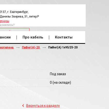
0137, г. Екатеринбург,
.Данилы Зверева, 31, литер Р
ртнеры
вонились?
РАТНЫЙ ЗВОНОК
ансии
Про кабель
Контакты
лиэтилена
ПвВнг(А)-20
ПвВнг(A) 1х95/25-20
Под заказ
0
(на складе)
‹
Вернуться к разделу