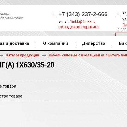
+7 (343) 237-2-666
одажа
62
роводниковой
ул
e-mail:
1mkk@1mkk.ru
Па
складская справка
Не доз
ОБ
аз и доставка
О компании
Дилерство
Вак
Каталог продукции
Кабели силовые с изоляцией из сшитого по
Г(A) 1Х630/35-20
е товара
ство товара