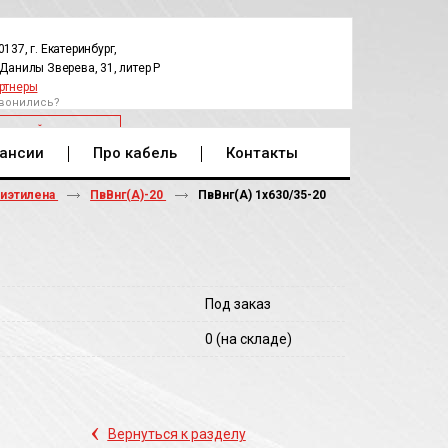
0137, г. Екатеринбург,
.Данилы Зверева, 31, литер Р
ртнеры
вонились?
РАТНЫЙ ЗВОНОК
ансии
Про кабель
Контакты
лиэтилена
ПвВнг(А)-20
ПвВнг(A) 1х630/35-20
Под заказ
0
(на складе)
‹
Вернуться к разделу