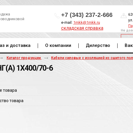
+7 (343) 237-2-666
одажа
62
роводниковой
ул
e-mail:
1mkk@1mkk.ru
Па
складская справка
Не доз
ОБ
аз и доставка
О компании
Дилерство
Вак
Каталог продукции
Кабели силовые с изоляцией из сшитого по
Г(A) 1Х400/70-6
е товара
ство товара