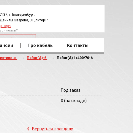
0137, г. Екатеринбург,
.Данилы Зверева, 31, литер Р
ртнеры
вонились?
РАТНЫЙ ЗВОНОК
ансии
Про кабель
Контакты
лиэтилена
ПвВнг(А)-6
ПвВнг(A) 1х400/70-6
Под заказ
0
(на складе)
‹
Вернуться к разделу