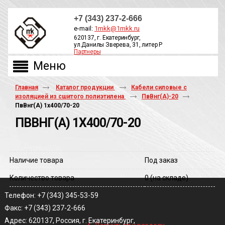
+7 (343) 237-2-666
e-mail:
1mkk@1mkk.ru
620137, г. Екатеринбург,
ул.Данилы Зверева, 31, литер Р
Партнеры
ОБРАТНЫЙ ЗВОНОК
Главная
Каталог продукции
Кабели силовые с
изоляцией из сшитого полиэтилена
ПвВнг(А)-20
ПвВнг(A) 1х400/70-20
ПВВНГ(A) 1Х400/70-20
Наличие товара
Под заказ
Количество товара
0
(на складе)
Телефон: +7 (343) 345-53-59
Факс: +7 (343) 237-2-666
‹
Адрес: 620137, Россия, г. Екатеринбург,