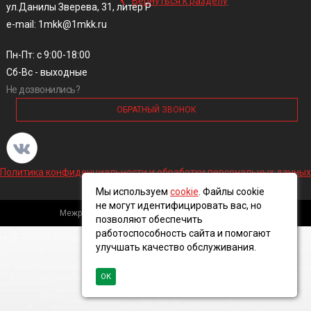
Вернуться к разделу
ул.Данилы Зверева, 31, литер Р
e-mail: 1mkk@1mkk.ru
Пн-Пт: с 9:00-18:00
Сб-Вс - выходные
Не дозвонились?
ОБРАТНЫЙ ЗВОНОК
Политика конфиденциальности и обработки персональных данных
Мы используем
cookie
. Файлы cookie
не могут идентифицировать вас, но
Межрегиональная кабельная компания, 2016 ©
позволяют обеспечить
работоспособность сайта и помогают
улучшать качество обслуживания.
ОК