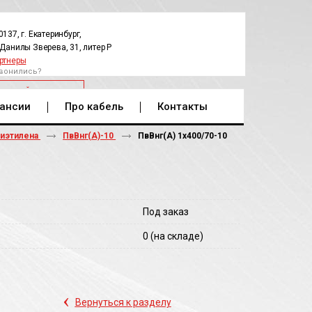
0137, г. Екатеринбург,
.Данилы Зверева, 31, литер Р
ртнеры
вонились?
РАТНЫЙ ЗВОНОК
ансии
Про кабель
Контакты
лиэтилена
ПвВнг(А)-10
ПвВнг(A) 1х400/70-10
Под заказ
0
(на складе)
‹
Вернуться к разделу