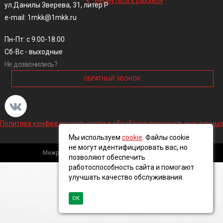
Вернуться к разделу
ул.Данилы Зверева, 31, литер Р
e-mail: 1mkk@1mkk.ru
Пн-Пт: с 9:00-18:00
Сб-Вс - выходные
Не дозвонились?
ОБРАТНЫЙ ЗВОНОК
Политика конфиденциальности и обработки персональных данных
Мы используем
cookie
. Файлы cookie
не могут идентифицировать вас, но
Межрегиональная кабельная компания, 2016 ©
позволяют обеспечить
работоспособность сайта и помогают
улучшать качество обслуживания.
ОК