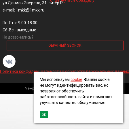
Вернуться к разделу
ул.Данилы Зверева, 31, литер Р
e-mail: 1mkk@1mkk.ru
Пн-Пт: с 9:00-18:00
Сб-Вс - выходные
Не дозвонились?
ОБРАТНЫЙ ЗВОНОК
Политика конфиденциальности и обработки персональных данных
Мы используем
cookie
. Файлы cookie
не могут идентифицировать вас, но
Межрегиональная кабельная компания, 2016 ©
позволяют обеспечить
работоспособность сайта и помогают
улучшать качество обслуживания.
ОК