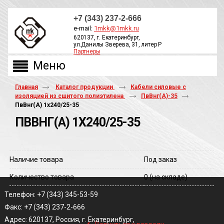
+7 (343) 237-2-666
e-mail:
1mkk@1mkk.ru
620137, г. Екатеринбург,
ул.Данилы Зверева, 31, литер Р
Партнеры
ОБРАТНЫЙ ЗВОНОК
Главная
Каталог продукции
Кабели силовые с
изоляцией из сшитого полиэтилена
ПвВнг(А)-35
ПвВнг(A) 1х240/25-35
ПВВНГ(A) 1Х240/25-35
Наличие товара
Под заказ
Количество товара
0
(на складе)
Телефон: +7 (343) 345-53-59
Факс: +7 (343) 237-2-666
‹
Адрес: 620137, Россия, г. Екатеринбург,