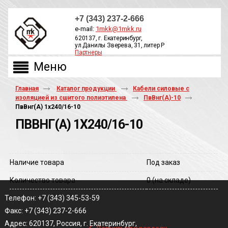
+7 (343) 237-2-666
e-mail:
1mkk@1mkk.ru
620137, г. Екатеринбург,
ул.Данилы Зверева, 31, литер Р
Партнеры
ОБРАТНЫЙ ЗВОНОК
Главная
Каталог продукции
Кабели силовые с
изоляцией из сшитого полиэтилена
ПвВнг(А)-10
ПвВнг(A) 1х240/16-10
ПВВНГ(A) 1Х240/16-10
Наличие товара
Под заказ
Количество товара
0
(на складе)
Телефон: +7 (343) 345-53-59
Факс: +7 (343) 237-2-666
‹
Адрес: 620137, Россия, г. Екатеринбург,