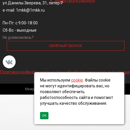
Вернуться к разделу
ул.Данилы Зверева, 31, литер Р
e-mail: 1mkk@1mkk.ru
Пн-Пт: с 9:00-18:00
Сб-Вс - выходные
Не дозвонились?
ОБРАТНЫЙ ЗВОНОК
Политика конфиденциальности и обработки персональных данных
Мы используем
cookie
. Файлы cookie
не могут идентифицировать вас, но
Межрегиональная кабельная компания, 2016 ©
позволяют обеспечить
работоспособность сайта и помогают
улучшать качество обслуживания.
ОК