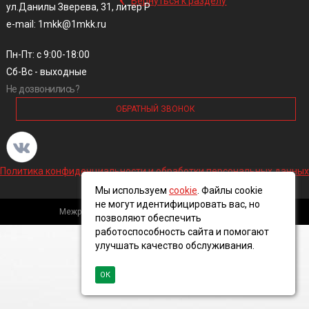
Вернуться к разделу
ул.Данилы Зверева, 31, литер Р
e-mail: 1mkk@1mkk.ru
Пн-Пт: с 9:00-18:00
Сб-Вс - выходные
Не дозвонились?
ОБРАТНЫЙ ЗВОНОК
Политика конфиденциальности и обработки персональных данных
Мы используем
cookie
. Файлы cookie
не могут идентифицировать вас, но
Межрегиональная кабельная компания, 2016 ©
позволяют обеспечить
работоспособность сайта и помогают
улучшать качество обслуживания.
ОК