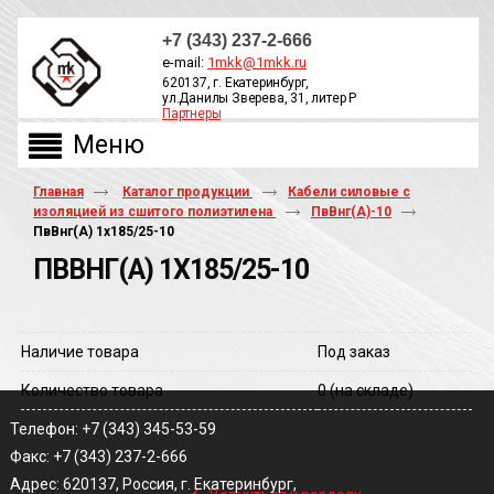
+7 (343) 237-2-666
e-mail:
1mkk@1mkk.ru
620137, г. Екатеринбург,
ул.Данилы Зверева, 31, литер Р
Партнеры
ОБРАТНЫЙ ЗВОНОК
Главная
Каталог продукции
Кабели силовые с
изоляцией из сшитого полиэтилена
ПвВнг(А)-10
ПвВнг(A) 1х185/25-10
ПВВНГ(A) 1Х185/25-10
Наличие товара
Под заказ
Количество товара
0
(на складе)
Телефон: +7 (343) 345-53-59
Факс: +7 (343) 237-2-666
‹
Адрес: 620137, Россия, г. Екатеринбург,