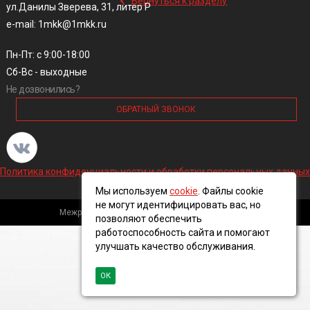
Вернуться к разделу
ул.Данилы Зверева, 31, литер Р
e-mail: 1mkk@1mkk.ru
Пн-Пт: с 9:00-18:00
Сб-Вс - выходные
Не дозвонились?
ОБРАТНЫЙ ЗВОНОК
Политика конфиденциальности и обработки персональных данных
Мы используем
cookie
. Файлы cookie
не могут идентифицировать вас, но
Межрегиональная кабельная компания, 2016 ©
позволяют обеспечить
работоспособность сайта и помогают
улучшать качество обслуживания.
ОК