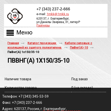
+7 (343) 237-2-666
e-mail:
1mkk@1mkk.ru
620137, г. Екатеринбург,
ул.Данилы Зверева, 31, литер Р
Партнеры
ОБРАТНЫЙ ЗВОНОК
Главная
Каталог продукции
Кабели силовые с
изоляцией из сшитого полиэтилена
ПвВнг(А)-10
ПвВнг(A) 1х150/35-10
ПВВНГ(A) 1Х150/35-10
Наличие товара
Под заказ
Количество товара
0
(на складе)
Телефон: +7 (343) 345-53-59
Факс: +7 (343) 237-2-666
‹
Адрес: 620137, Россия, г. Екатеринбург,