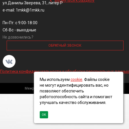
Вернуться к разделу
ул.Данилы Зверева, 31, литер Р
e-mail: 1mkk@1mkk.ru
Пн-Пт: с 9:00-18:00
Сб-Вс - выходные
Не дозвонились?
ОБРАТНЫЙ ЗВОНОК
Политика конфиденциальности и обработки персональных данных
Мы используем
cookie
. Файлы cookie
не могут идентифицировать вас, но
Межрегиональная кабельная компания, 2016 ©
позволяют обеспечить
работоспособность сайта и помогают
улучшать качество обслуживания.
ОК