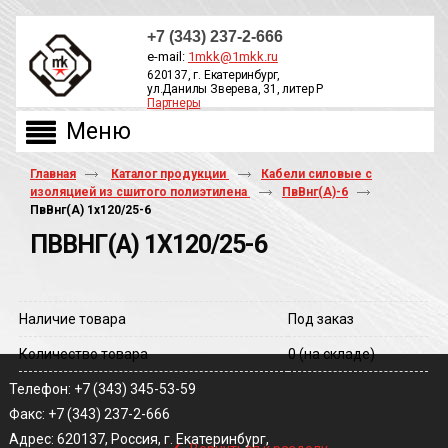
+7 (343) 237-2-666
e-mail:
1mkk@1mkk.ru
620137, г. Екатеринбург,
ул.Данилы Зверева, 31, литер Р
Партнеры
ОБРАТНЫЙ ЗВОНОК
Главная
Каталог продукции
Кабели силовые с
изоляцией из сшитого полиэтилена
ПвВнг(А)-6
ПвВнг(A) 1х120/25-6
ПВВНГ(A) 1Х120/25-6
Наличие товара
Под заказ
Количество товара
0
(на складе)
Телефон: +7 (343) 345-53-59
Факс: +7 (343) 237-2-666
‹
Адрес: 620137, Россия, г. Екатеринбург,