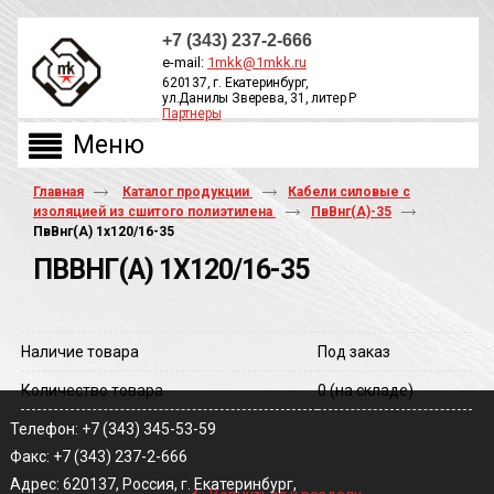
+7 (343) 237-2-666
e-mail:
1mkk@1mkk.ru
620137, г. Екатеринбург,
ул.Данилы Зверева, 31, литер Р
Партнеры
ОБРАТНЫЙ ЗВОНОК
Главная
Каталог продукции
Кабели силовые с
изоляцией из сшитого полиэтилена
ПвВнг(А)-35
ПвВнг(A) 1х120/16-35
ПВВНГ(A) 1Х120/16-35
Наличие товара
Под заказ
Количество товара
0
(на складе)
Телефон: +7 (343) 345-53-59
Факс: +7 (343) 237-2-666
‹
Адрес: 620137, Россия, г. Екатеринбург,