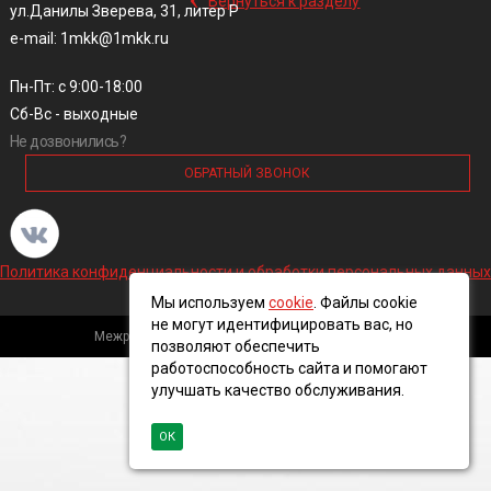
Вернуться к разделу
ул.Данилы Зверева, 31, литер Р
e-mail: 1mkk@1mkk.ru
Пн-Пт: с 9:00-18:00
Сб-Вс - выходные
Не дозвонились?
ОБРАТНЫЙ ЗВОНОК
Политика конфиденциальности и обработки персональных данных
Мы используем
cookie
. Файлы cookie
не могут идентифицировать вас, но
Межрегиональная кабельная компания, 2016 ©
позволяют обеспечить
работоспособность сайта и помогают
улучшать качество обслуживания.
ОК