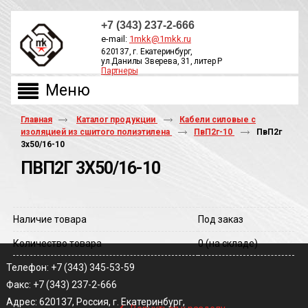
+7 (343) 237-2-666
e-mail:
1mkk@1mkk.ru
620137, г. Екатеринбург,
ул.Данилы Зверева, 31, литер Р
Партнеры
ОБРАТНЫЙ ЗВОНОК
Главная
Каталог продукции
Кабели силовые с
изоляцией из сшитого полиэтилена
ПвП2г-10
ПвП2г
3х50/16-10
ПВП2Г 3Х50/16-10
Наличие товара
Под заказ
Количество товара
0
(на складе)
Телефон: +7 (343) 345-53-59
Факс: +7 (343) 237-2-666
‹
Адрес: 620137, Россия, г. Екатеринбург,