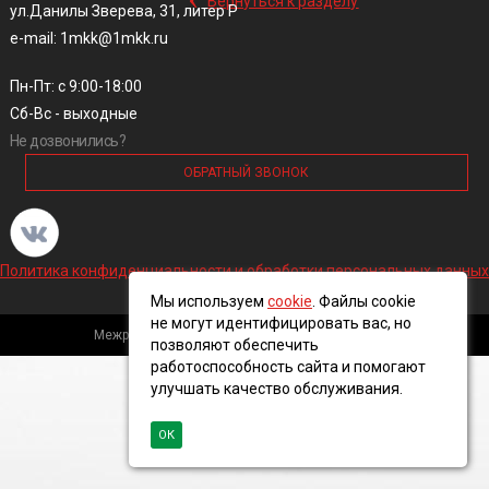
Вернуться к разделу
ул.Данилы Зверева, 31, литер Р
e-mail: 1mkk@1mkk.ru
Пн-Пт: с 9:00-18:00
Сб-Вс - выходные
Не дозвонились?
ОБРАТНЫЙ ЗВОНОК
Политика конфиденциальности и обработки персональных данных
Мы используем
cookie
. Файлы cookie
не могут идентифицировать вас, но
Межрегиональная кабельная компания, 2016 ©
позволяют обеспечить
работоспособность сайта и помогают
улучшать качество обслуживания.
ОК