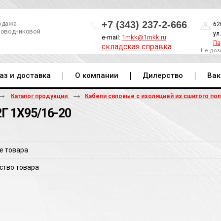
+7 (343) 237-2-666
одажа
62
роводниковой
ул
e-mail:
1mkk@1mkk.ru
Па
складская справка
Не доз
ОБ
аз и доставка
О компании
Дилерство
Вак
Каталог продукции
Кабели силовые с изоляцией из сшитого по
Г 1Х95/16-20
е товара
ство товара