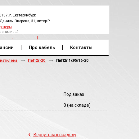
0137, г. Екатеринбург,
.Данилы Зверева, 31, литер Р
ртнеры
вонились?
РАТНЫЙ ЗВОНОК
ансии
Про кабель
Контакты
лиэтилена
ПвП2г-20
ПвП2г 1х95/16-20
Под заказ
0
(на складе)
‹
Вернуться к разделу