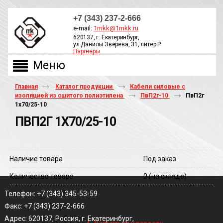
+7 (343) 237-2-666
e-mail:
1mkk@1mkk.ru
620137, г. Екатеринбург,
ул.Данилы Зверева, 31, литер Р
Партнеры
ОБРАТНЫЙ ЗВОНОК
Главная
Каталог продукции
Кабели силовые с
изоляцией из сшитого полиэтилена
ПвП2г-10
ПвП2г
1х70/25-10
ПВП2Г 1Х70/25-10
Наличие товара
Под заказ
Количество товара
0
(на складе)
Телефон: +7 (343) 345-53-59
Факс: +7 (343) 237-2-666
‹
Адрес: 620137, Россия, г. Екатеринбург,