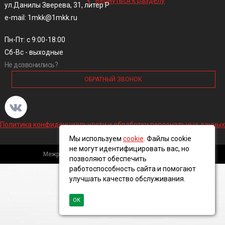
Вернуться к разделу
ул.Данилы Зверева, 31, литер Р
e-mail: 1mkk@1mkk.ru
Пн-Пт: с 9:00-18:00
Сб-Вс - выходные
Не дозвонились?
ОБРАТНЫЙ ЗВОНОК
Политика конфиденциальности и обработки персональных данных
Мы используем
cookie
. Файлы cookie
не могут идентифицировать вас, но
Межрегиональная кабельная компания, 2016 ©
позволяют обеспечить
работоспособность сайта и помогают
улучшать качество обслуживания.
ОК