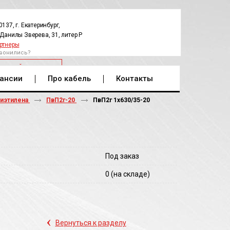
0137, г. Екатеринбург,
.Данилы Зверева, 31, литер Р
ртнеры
вонились?
РАТНЫЙ ЗВОНОК
ансии
Про кабель
Контакты
лиэтилена
ПвП2г-20
ПвП2г 1х630/35-20
Под заказ
0
(на складе)
‹
Вернуться к разделу