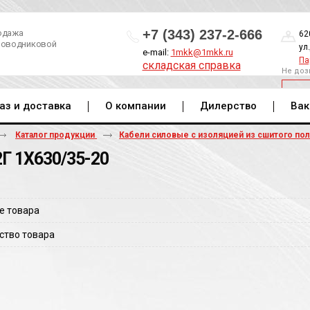
+7 (343) 237-2-666
одажа
62
роводниковой
ул
e-mail:
1mkk@1mkk.ru
Па
складская справка
Не доз
ОБ
аз и доставка
О компании
Дилерство
Вак
Каталог продукции
Кабели силовые с изоляцией из сшитого по
Г 1Х630/35-20
е товара
ство товара