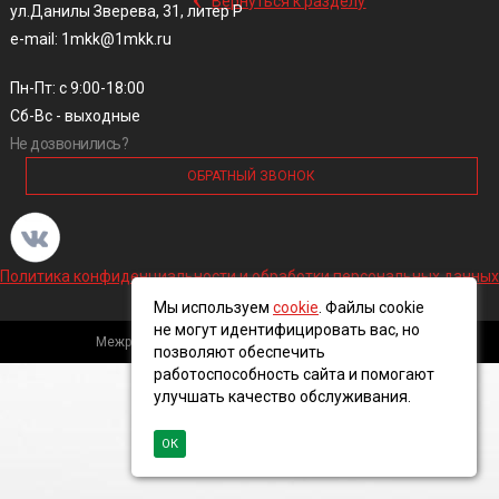
Вернуться к разделу
ул.Данилы Зверева, 31, литер Р
e-mail: 1mkk@1mkk.ru
Пн-Пт: с 9:00-18:00
Сб-Вс - выходные
Не дозвонились?
ОБРАТНЫЙ ЗВОНОК
Политика конфиденциальности и обработки персональных данных
Мы используем
cookie
. Файлы cookie
не могут идентифицировать вас, но
Межрегиональная кабельная компания, 2016 ©
позволяют обеспечить
работоспособность сайта и помогают
улучшать качество обслуживания.
ОК