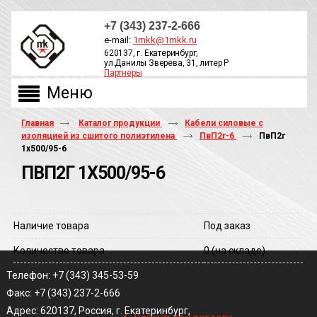
+7 (343) 237-2-666
e-mail:
1mkk@1mkk.ru
620137, г. Екатеринбург,
ул.Данилы Зверева, 31, литер Р
Партнеры
ОБРАТНЫЙ ЗВОНОК
Главная
Каталог продукции
Кабели силовые с
изоляцией из сшитого полиэтилена
ПвП2г-6
ПвП2г
1х500/95-6
ПВП2Г 1Х500/95-6
Наличие товара
Под заказ
Количество товара
0
(на складе)
Телефон: +7 (343) 345-53-59
Факс: +7 (343) 237-2-666
‹
Адрес: 620137, Россия, г. Екатеринбург,