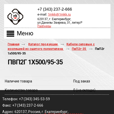
+7 (343) 237-2-666
e-mail:
1mkk@1mkk.ru
620137, г. Екатеринбург,
ул.Данилы Зверева, 31, литер Р
Партнеры
ОБРАТНЫЙ ЗВОНОК
Главная
Каталог продукции
Кабели силовые с
изоляцией из сшитого полиэтилена
ПвП2г-35
ПвП2г
1х500/95-35
ПВП2Г 1Х500/95-35
Наличие товара
Под заказ
Количество товара
0
(на складе)
Телефон: +7 (343) 345-53-59
Факс: +7 (343) 237-2-666
‹
Адрес: 620137, Россия, г. Екатеринбург,