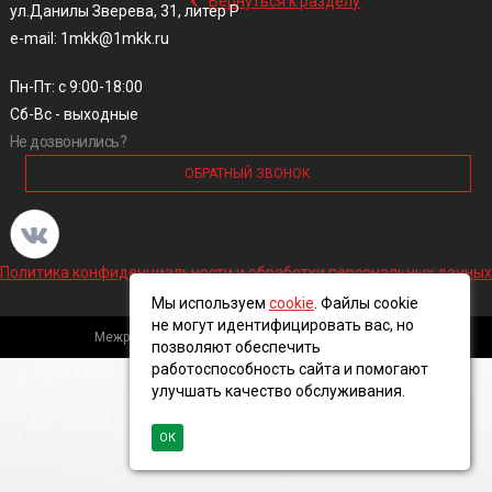
Вернуться к разделу
ул.Данилы Зверева, 31, литер Р
e-mail: 1mkk@1mkk.ru
Пн-Пт: с 9:00-18:00
Сб-Вс - выходные
Не дозвонились?
ОБРАТНЫЙ ЗВОНОК
Политика конфиденциальности и обработки персональных данных
Мы используем
cookie
. Файлы cookie
не могут идентифицировать вас, но
Межрегиональная кабельная компания, 2016 ©
позволяют обеспечить
работоспособность сайта и помогают
улучшать качество обслуживания.
ОК