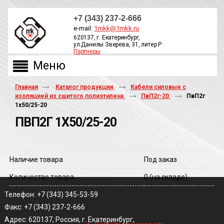
+7 (343) 237-2-666
e-mail:
1mkk@1mkk.ru
620137, г. Екатеринбург,
ул.Данилы Зверева, 31, литер Р
Партнеры
ОБРАТНЫЙ ЗВОНОК
Главная
Каталог продукции
Кабели силовые с
изоляцией из сшитого полиэтилена
ПвП2г-20
ПвП2г
1х50/25-20
ПВП2Г 1Х50/25-20
Наличие товара
Под заказ
Количество товара
0
(на складе)
Телефон: +7 (343) 345-53-59
Факс: +7 (343) 237-2-666
‹
Адрес: 620137, Россия, г. Екатеринбург,