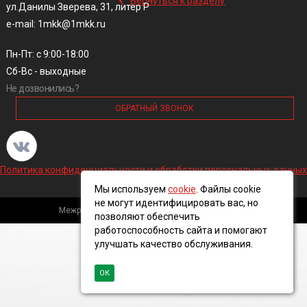
Вернуться к разделу
ул.Данилы Зверева, 31, литер Р
e-mail: 1mkk@1mkk.ru
Пн-Пт: с 9:00-18:00
Сб-Вс - выходные
Не дозвонились?
ОБРАТНЫЙ ЗВОНОК
Политика конфиденциальности и обработки персональных данных
Мы используем
cookie
. Файлы cookie
не могут идентифицировать вас, но
Межрегиональная кабельная компания, 2016 ©
позволяют обеспечить
работоспособность сайта и помогают
улучшать качество обслуживания.
ОК