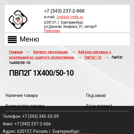
+7 (343) 237-2-666
e-mail:
1mkk@1mkk.ru
620137, г. Екатеринбург,
ул.Данилы Зверева, 31, литер Р
Партнеры
ОБРАТНЫЙ ЗВОНОК
Главная
Каталог продукции
Кабели силовые с
изоляцией из сшитого полиэтилена
ПвП2г-10
ПвП2г
1х400/50-10
ПВП2Г 1Х400/50-10
Наличие товара
Под заказ
Количество товара
0
(на складе)
Телефон: +7 (343) 345-53-59
Факс: +7 (343) 237-2-666
‹
Адрес: 620137, Россия, г. Екатеринбург,