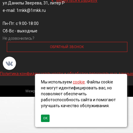
Вернуться к разделу
ул.Данилы Зверева, 31, литер Р
e-mail: 1mkk@1mkk.ru
Пн-Пт: с 9:00-18:00
Сб-Вс - выходные
Не дозвонились?
ОБРАТНЫЙ ЗВОНОК
Политика конфиденциальности и обработки персональных данных
Мы используем
cookie
. Файлы cookie
не могут идентифицировать вас, но
Межрегиональная кабельная компания, 2016 ©
позволяют обеспечить
работоспособность сайта и помогают
улучшать качество обслуживания.
ОК