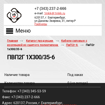
+7 (343) 237-2-666
e-mail:
1mkk@1mkk.ru
620137, г. Екатеринбург,
ул.Данилы Зверева, 31, литер Р
Партнеры
ОБРАТНЫЙ ЗВОНОК
Главная
Каталог продукции
Кабели силовые с
изоляцией из сшитого полиэтилена
ПвП2г-6
ПвП2г
1х300/35-6
ПВП2Г 1Х300/35-6
Наличие товара
Под заказ
Количество товара
0
(на складе)
Телефон: +7 (343) 345-53-59
Факс: +7 (343) 237-2-666
‹
Адрес: 620137, Россия, г. Екатеринбург,