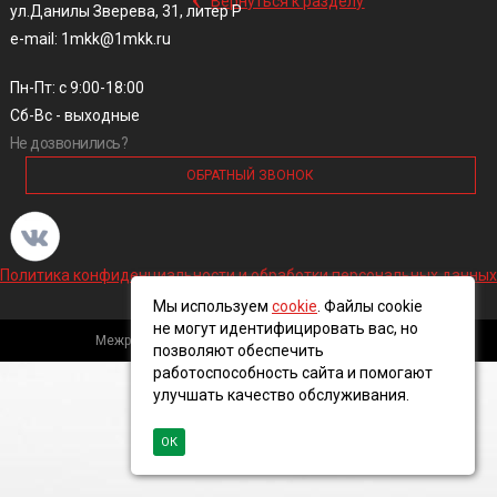
Вернуться к разделу
ул.Данилы Зверева, 31, литер Р
e-mail: 1mkk@1mkk.ru
Пн-Пт: с 9:00-18:00
Сб-Вс - выходные
Не дозвонились?
ОБРАТНЫЙ ЗВОНОК
Политика конфиденциальности и обработки персональных данных
Мы используем
cookie
. Файлы cookie
не могут идентифицировать вас, но
Межрегиональная кабельная компания, 2016 ©
позволяют обеспечить
работоспособность сайта и помогают
улучшать качество обслуживания.
ОК