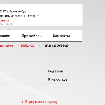
0137, г. Екатеринбург,
.Данилы Зверева, 31, литер Р
ртнеры
вонились?
РАТНЫЙ ЗВОНОК
ансии
Про кабель
Контакты
лиэтилена
ПвП2г-20
ПвП2г 1х300/35-20
Под заказ
0
(на складе)
‹
Вернуться к разделу