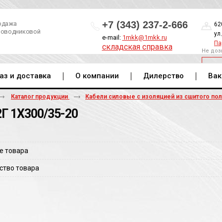
+7 (343) 237-2-666
одажа
62
роводниковой
ул
e-mail:
1mkk@1mkk.ru
Па
складская справка
Не доз
ОБ
аз и доставка
О компании
Дилерство
Вак
Каталог продукции
Кабели силовые с изоляцией из сшитого по
Г 1Х300/35-20
е товара
ство товара