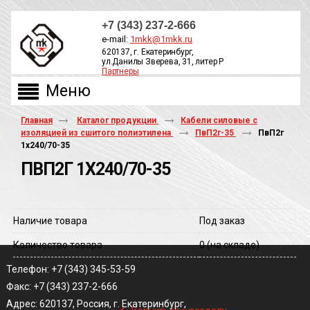
+7 (343) 237-2-666
e-mail:
1mkk@1mkk.ru
620137, г. Екатеринбург,
ул.Данилы Зверева, 31, литер Р
Партнеры
ОБРАТНЫЙ ЗВОНОК
Главная
Каталог продукции
Кабели силовые с
изоляцией из сшитого полиэтилена
ПвП2г-35
ПвП2г
1х240/70-35
ПВП2Г 1Х240/70-35
Наличие товара
Под заказ
Количество товара
0
(на складе)
Телефон: +7 (343) 345-53-59
Факс: +7 (343) 237-2-666
‹
Адрес: 620137, Россия, г. Екатеринбург,