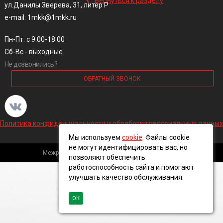
Вернуться к разделу
ул.Данилы Зверева, 31, литер Р
e-mail: 1mkk@1mkk.ru
Пн-Пт: с 9:00-18:00
Сб-Вс - выходные
Не дозвонились?
ОБРАТНЫЙ ЗВОНОК
Политика конфиденциальности и обработки персональных данных
Мы используем
cookie
. Файлы cookie
не могут идентифицировать вас, но
Межрегиональная кабельная компания, 2016 ©
позволяют обеспечить
работоспособность сайта и помогают
улучшать качество обслуживания.
ОК