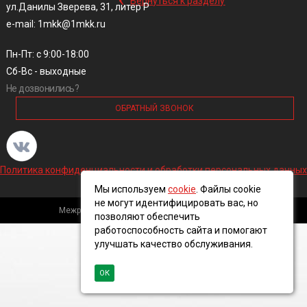
Вернуться к разделу
ул.Данилы Зверева, 31, литер Р
e-mail: 1mkk@1mkk.ru
Пн-Пт: с 9:00-18:00
Сб-Вс - выходные
Не дозвонились?
ОБРАТНЫЙ ЗВОНОК
Политика конфиденциальности и обработки персональных данных
Мы используем
cookie
. Файлы cookie
не могут идентифицировать вас, но
Межрегиональная кабельная компания, 2016 ©
позволяют обеспечить
работоспособность сайта и помогают
улучшать качество обслуживания.
ОК