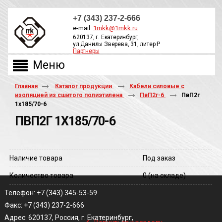
+7 (343) 237-2-666
e-mail:
1mkk@1mkk.ru
620137, г. Екатеринбург,
ул.Данилы Зверева, 31, литер Р
Партнеры
ОБРАТНЫЙ ЗВОНОК
Главная
Каталог продукции
Кабели силовые с
изоляцией из сшитого полиэтилена
ПвП2г-6
ПвП2г
1х185/70-6
ПВП2Г 1Х185/70-6
Наличие товара
Под заказ
Количество товара
0
(на складе)
Телефон: +7 (343) 345-53-59
Факс: +7 (343) 237-2-666
‹
Адрес: 620137, Россия, г. Екатеринбург,