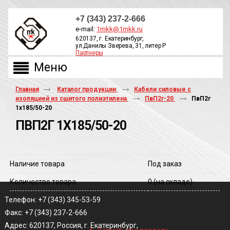
+7 (343) 237-2-666
e-mail:
1mkk@1mkk.ru
620137, г. Екатеринбург,
ул.Данилы Зверева, 31, литер Р
Партнеры
ОБРАТНЫЙ ЗВОНОК
Главная
Каталог продукции
Кабели силовые с
изоляцией из сшитого полиэтилена
ПвП2г-20
ПвП2г
1х185/50-20
ПВП2Г 1Х185/50-20
Наличие товара
Под заказ
Количество товара
0
(на складе)
Телефон: +7 (343) 345-53-59
Факс: +7 (343) 237-2-666
‹
Адрес: 620137, Россия, г. Екатеринбург,