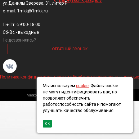
Вернуться к разделу
ул.Данилы Зверева, 31, литер Р
e-mail: 1mkk@1mkk.ru
Пн-Пт: с 9:00-18:00
Сб-Вс - выходные
Не дозвонились?
ОБРАТНЫЙ ЗВОНОК
Политика конфиденциальности и обработки персональных данных
Мы используем
cookie
. Файлы cookie
не могут идентифицировать вас, но
Межрегиональная кабельная компания, 2016 ©
позволяют обеспечить
работоспособность сайта и помогают
улучшать качество обслуживания.
ОК