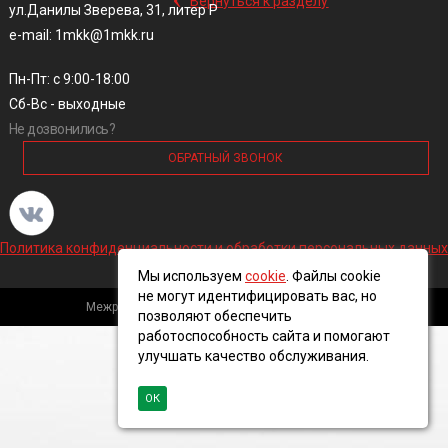
Вернуться к разделу
ул.Данилы Зверева, 31, литер Р
e-mail: 1mkk@1mkk.ru
Пн-Пт: с 9:00-18:00
Сб-Вс - выходные
Не дозвонились?
ОБРАТНЫЙ ЗВОНОК
Политика конфиденциальности и обработки персональных данных
Мы используем
cookie
. Файлы cookie
не могут идентифицировать вас, но
Межрегиональная кабельная компания, 2016 ©
позволяют обеспечить
работоспособность сайта и помогают
улучшать качество обслуживания.
ОК