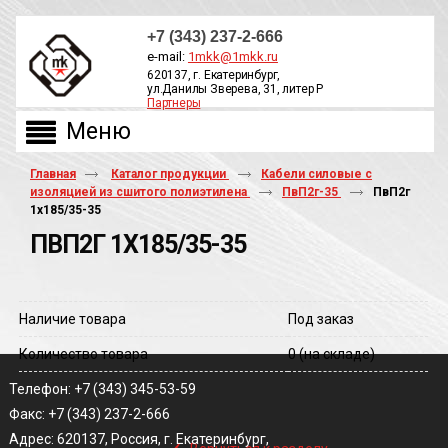
+7 (343) 237-2-666
e-mail:
1mkk@1mkk.ru
620137, г. Екатеринбург,
ул.Данилы Зверева, 31, литер Р
Партнеры
ОБРАТНЫЙ ЗВОНОК
Главная
Каталог продукции
Кабели силовые с
изоляцией из сшитого полиэтилена
ПвП2г-35
ПвП2г
1х185/35-35
ПВП2Г 1Х185/35-35
Наличие товара
Под заказ
Количество товара
0
(на складе)
Телефон: +7 (343) 345-53-59
Факс: +7 (343) 237-2-666
‹
Адрес: 620137, Россия, г. Екатеринбург,