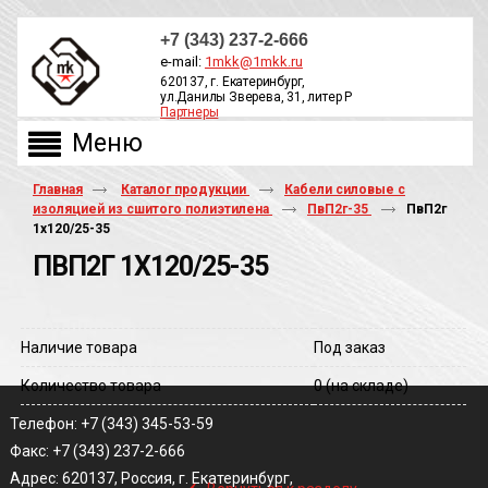
+7 (343) 237-2-666
e-mail:
1mkk@1mkk.ru
620137, г. Екатеринбург,
ул.Данилы Зверева, 31, литер Р
Партнеры
ОБРАТНЫЙ ЗВОНОК
Главная
Каталог продукции
Кабели силовые с
изоляцией из сшитого полиэтилена
ПвП2г-35
ПвП2г
1х120/25-35
ПВП2Г 1Х120/25-35
Наличие товара
Под заказ
Количество товара
0
(на складе)
Телефон: +7 (343) 345-53-59
Факс: +7 (343) 237-2-666
‹
Адрес: 620137, Россия, г. Екатеринбург,