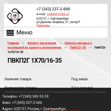
+7 (343) 237-2-666
e-mail:
1mkk@1mkk.ru
620137, г. Екатеринбург,
ул.Данилы Зверева, 31, литер Р
Партнеры
ОБРАТНЫЙ ЗВОНОК
Главная
Каталог продукции
Кабели силовые с
изоляцией из сшитого полиэтилена
ПвКП2г-35
ПвКП2г
1х70/16-35
ПВКП2Г 1Х70/16-35
Наличие товара
Под заказ
Количество товара
0
(на складе)
Телефон: +7 (343) 345-53-59
Факс: +7 (343) 237-2-666
‹
Адрес: 620137, Россия, г. Екатеринбург,