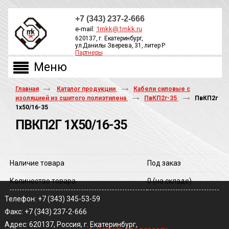
+7 (343) 237-2-666
e-mail:
1mkk@1mkk.ru
620137, г. Екатеринбург,
ул.Данилы Зверева, 31, литер Р
Партнеры
ОБРАТНЫЙ ЗВОНОК
Главная
Каталог продукции
Кабели силовые с
изоляцией из сшитого полиэтилена
ПвКП2г-35
ПвКП2г
1х50/16-35
ПВКП2Г 1Х50/16-35
Наличие товара
Под заказ
Количество товара
0
(на складе)
Телефон: +7 (343) 345-53-59
Факс: +7 (343) 237-2-666
‹
Адрес: 620137, Россия, г. Екатеринбург,