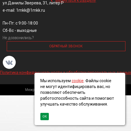
Вернуться к разделу
ул.Данилы Зверева, 31, литер Р
e-mail: 1mkk@1mkk.ru
Пн-Пт: с 9:00-18:00
Сб-Вс - выходные
Не дозвонились?
ОБРАТНЫЙ ЗВОНОК
Политика конфиденциальности и обработки персональных данных
Мы используем
cookie
. Файлы cookie
не могут идентифицировать вас, но
Межрегиональная кабельная компания, 2016 ©
позволяют обеспечить
работоспособность сайта и помогают
улучшать качество обслуживания.
ОК