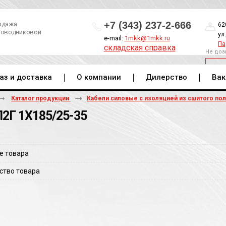
+7 (343) 237-2-666
одажа
62
роводниковой
ул
e-mail:
1mkk@1mkk.ru
Па
складская справка
Не доз
ОБ
аз и доставка
О компании
Дилерство
Вак
Каталог продукции
Кабели силовые с изоляцией из сшитого по
2Г 1Х185/25-35
е товара
ство товара