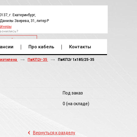
0137, г. Екатеринбург,
.Данилы Зверева, 31, литер Р
ртнеры
вонились?
РАТНЫЙ ЗВОНОК
ансии
Про кабель
Контакты
лиэтилена
ПвКП2г-35
ПвКП2г 1х185/25-35
Под заказ
0
(на складе)
‹
Вернуться к разделу