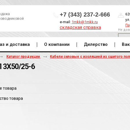
+7 (343) 237-2-666
одажа
62
роводниковой
ул
e-mail:
1mkk@1mkk.ru
Па
складская справка
Не доз
ОБ
аз и доставка
О компании
Дилерство
Вак
Каталог продукции
Кабели силовые с изоляцией из сшитого по
 3Х50/25-6
е товара
ство товара