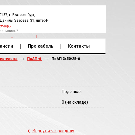
0137, г. Екатеринбург,
.Данилы Зверева, 31, литер Р
ртнеры
вонились?
РАТНЫЙ ЗВОНОК
ансии
Про кабель
Контакты
лиэтилена
ПвАП-6
ПвАП 3х50/25-6
Под заказ
0
(на складе)
‹
Вернуться к разделу