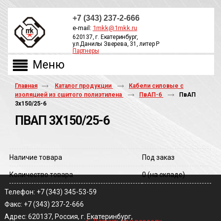
+7 (343) 237-2-666
e-mail:
1mkk@1mkk.ru
620137, г. Екатеринбург,
ул.Данилы Зверева, 31, литер Р
Партнеры
ОБРАТНЫЙ ЗВОНОК
Главная
Каталог продукции
Кабели силовые с
изоляцией из сшитого полиэтилена
ПвАП-6
ПвАП
3х150/25-6
ПВАП 3Х150/25-6
Наличие товара
Под заказ
Количество товара
0
(на складе)
Телефон: +7 (343) 345-53-59
Факс: +7 (343) 237-2-666
‹
Адрес: 620137, Россия, г. Екатеринбург,