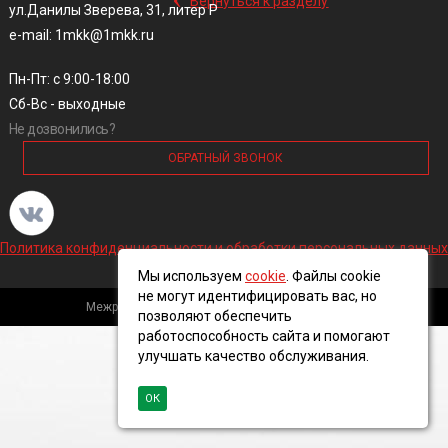
Вернуться к разделу
ул.Данилы Зверева, 31, литер Р
e-mail: 1mkk@1mkk.ru
Пн-Пт: с 9:00-18:00
Сб-Вс - выходные
Не дозвонились?
ОБРАТНЫЙ ЗВОНОК
Политика конфиденциальности и обработки персональных данных
Мы используем
cookie
. Файлы cookie
не могут идентифицировать вас, но
Межрегиональная кабельная компания, 2016 ©
позволяют обеспечить
работоспособность сайта и помогают
улучшать качество обслуживания.
ОК