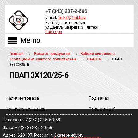
+7 (343) 237-2-666
e-mail:
1mkk@1mkk.ru
620137, г. Екатеринбург,
ул.Данилы Зверева, 31, литер Р
Партнеры
ОБРАТНЫЙ ЗВОНОК
Главная
Каталог продукции
Кабели силовые с
изоляцией из сшитого полиэтилена
ПвАП-6
ПвАП
3х120/25-6
ПВАП 3Х120/25-6
Наличие товара
Под заказ
Количество товара
0
(на складе)
Телефон: +7 (343) 345-53-59
Факс: +7 (343) 237-2-666
‹
Адрес: 620137, Россия, г. Екатеринбург,