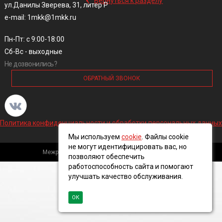
Вернуться к разделу
ул.Данилы Зверева, 31, литер Р
e-mail: 1mkk@1mkk.ru
Пн-Пт: с 9:00-18:00
Сб-Вс - выходные
Не дозвонились?
ОБРАТНЫЙ ЗВОНОК
Политика конфиденциальности и обработки персональных данных
Мы используем
cookie
. Файлы cookie
не могут идентифицировать вас, но
Межрегиональная кабельная компания, 2016 ©
позволяют обеспечить
работоспособность сайта и помогают
улучшать качество обслуживания.
ОК