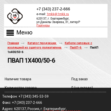
+7 (343) 237-2-666
e-mail:
1mkk@1mkk.ru
620137, г. Екатеринбург,
ул.Данилы Зверева, 31, литер Р
Партнеры
ОБРАТНЫЙ ЗВОНОК
Главная
Каталог продукции
Кабели силовые с
изоляцией из сшитого полиэтилена
ПвАП-6
ПвАП
1х400/50-6
ПВАП 1Х400/50-6
Наличие товара
Под заказ
Количество товара
0
(на складе)
Телефон: +7 (343) 345-53-59
Факс: +7 (343) 237-2-666
‹
Адрес: 620137, Россия, г. Екатеринбург,