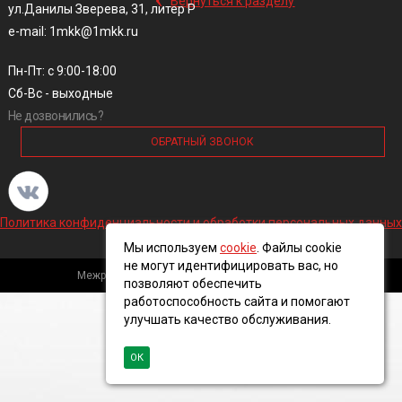
Вернуться к разделу
ул.Данилы Зверева, 31, литер Р
e-mail: 1mkk@1mkk.ru
Пн-Пт: с 9:00-18:00
Сб-Вс - выходные
Не дозвонились?
ОБРАТНЫЙ ЗВОНОК
Политика конфиденциальности и обработки персональных данных
Мы используем
cookie
. Файлы cookie
не могут идентифицировать вас, но
Межрегиональная кабельная компания, 2016 ©
позволяют обеспечить
работоспособность сайта и помогают
улучшать качество обслуживания.
ОК