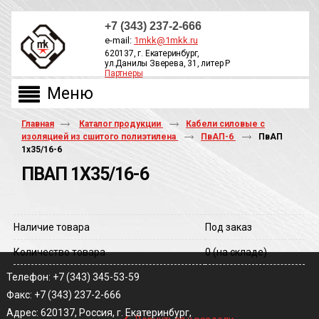
+7 (343) 237-2-666
e-mail:
1mkk@1mkk.ru
620137, г. Екатеринбург,
ул.Данилы Зверева, 31, литер Р
Партнеры
ОБРАТНЫЙ ЗВОНОК
Главная
Каталог продукции
Кабели силовые с
изоляцией из сшитого полиэтилена
ПвАП-6
ПвАП
1х35/16-6
ПВАП 1Х35/16-6
Наличие товара
Под заказ
Количество товара
0
(на складе)
Телефон: +7 (343) 345-53-59
Факс: +7 (343) 237-2-666
‹
Адрес: 620137, Россия, г. Екатеринбург,