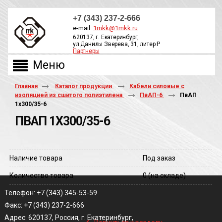
+7 (343) 237-2-666
e-mail:
1mkk@1mkk.ru
620137, г. Екатеринбург,
ул.Данилы Зверева, 31, литер Р
Партнеры
ОБРАТНЫЙ ЗВОНОК
Главная
Каталог продукции
Кабели силовые с
изоляцией из сшитого полиэтилена
ПвАП-6
ПвАП
1х300/35-6
ПВАП 1Х300/35-6
Наличие товара
Под заказ
Количество товара
0
(на складе)
Телефон: +7 (343) 345-53-59
Факс: +7 (343) 237-2-666
‹
Адрес: 620137, Россия, г. Екатеринбург,