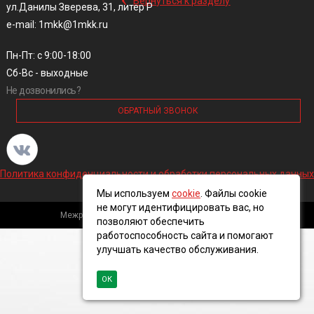
Вернуться к разделу
ул.Данилы Зверева, 31, литер Р
e-mail: 1mkk@1mkk.ru
Пн-Пт: с 9:00-18:00
Сб-Вс - выходные
Не дозвонились?
ОБРАТНЫЙ ЗВОНОК
Политика конфиденциальности и обработки персональных данных
Мы используем
cookie
. Файлы cookie
не могут идентифицировать вас, но
Межрегиональная кабельная компания, 2016 ©
позволяют обеспечить
работоспособность сайта и помогают
улучшать качество обслуживания.
ОК