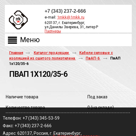
+7 (343) 237-2-666
e-mail:
1mkk@1mkk.ru
620137, г. Екатеринбург,
ул.Данилы Зверева, 31, литер Р
Партнеры
ОБРАТНЫЙ ЗВОНОК
Главная
Каталог продукции
Кабели силовые с
изоляцией из сшитого полиэтилена
ПвАП-6
ПвАП
1х120/35-6
ПВАП 1Х120/35-6
Наличие товара
Под заказ
Количество товара
0
(на складе)
Телефон: +7 (343) 345-53-59
Факс: +7 (343) 237-2-666
‹
Адрес: 620137, Россия, г. Екатеринбург,