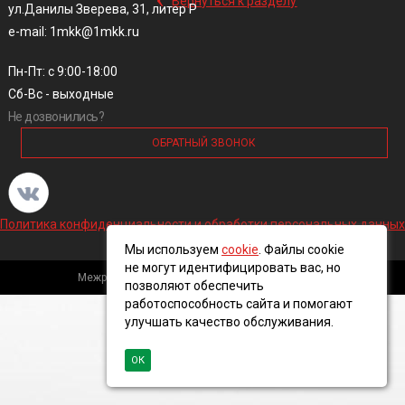
Вернуться к разделу
ул.Данилы Зверева, 31, литер Р
e-mail: 1mkk@1mkk.ru
Пн-Пт: с 9:00-18:00
Сб-Вс - выходные
Не дозвонились?
ОБРАТНЫЙ ЗВОНОК
Политика конфиденциальности и обработки персональных данных
Мы используем
cookie
. Файлы cookie
не могут идентифицировать вас, но
Межрегиональная кабельная компания, 2016 ©
позволяют обеспечить
работоспособность сайта и помогают
улучшать качество обслуживания.
ОК