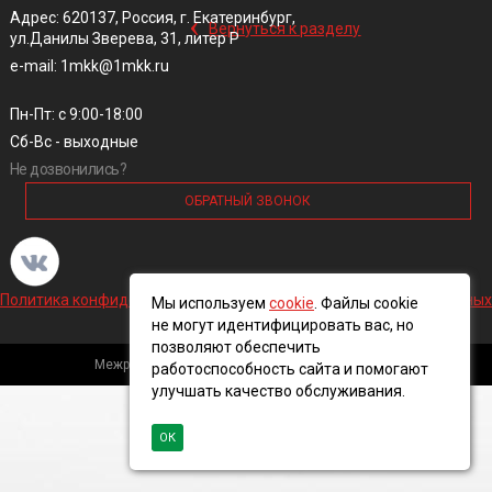
‹
Адрес: 620137, Россия, г. Екатеринбург,
Вернуться к разделу
ул.Данилы Зверева, 31, литер Р
e-mail: 1mkk@1mkk.ru
Пн-Пт: с 9:00-18:00
Сб-Вс - выходные
Не дозвонились?
ОБРАТНЫЙ ЗВОНОК
Политика конфиденциальности и обработки персональных данных
Мы используем
cookie
. Файлы cookie
не могут идентифицировать вас, но
позволяют обеспечить
Межрегиональная кабельная компания, 2016 ©
работоспособность сайта и помогают
улучшать качество обслуживания.
ОК