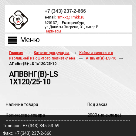
+7 (343) 237-2-666
e-mail:
1mkk@1mkk.ru
620137, г. Екатеринбург,
ул.Данилы Зверева, 31, литер Р
Партнеры
ОБРАТНЫЙ ЗВОНОК
Главная
Каталог продукции
Кабели силовые с
изоляцией из сшитого полиэтилена
АПвВнг(В)-LS-10
АПвВнг(В)-LS 1х120/25-10
АПВВНГ(В)-LS
1Х120/25-10
Наличие товара
Под заказ
Количество товара
2000
(на складе)
Телефон: +7 (343) 345-53-59
Факс: +7 (343) 237-2-666