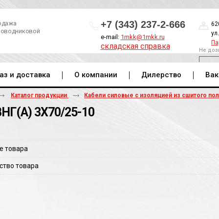
+7 (343) 237-2-666
одажа
62
роводниковой
ул
e-mail:
1mkk@1mkk.ru
Па
складская справка
Не доз
ОБ
аз и доставка
О компании
Дилерство
Вак
Каталог продукции
Кабели силовые с изоляцией из сшитого по
НГ(A) 3Х70/25-10
е товара
ство товара