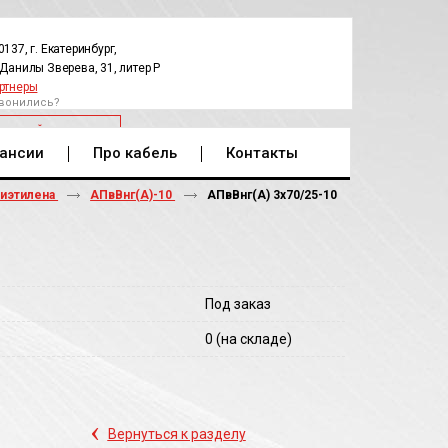
0137, г. Екатеринбург,
.Данилы Зверева, 31, литер Р
ртнеры
вонились?
РАТНЫЙ ЗВОНОК
ансии
Про кабель
Контакты
лиэтилена
АПвВнг(A)-10
АПвВнг(A) 3х70/25-10
Под заказ
0
(на складе)
‹
Вернуться к разделу