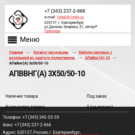
+7 (343) 237-2-666
e-mail:
1mkk@1mkk.ru
620137, г. Екатеринбург,
ул.Данилы Зверева, 31, литер Р
Партнеры
ОБРАТНЫЙ ЗВОНОК
Главная
Каталог продукции
Кабели силовые с
изоляцией из сшитого полиэтилена
АПвВнг(A)-10
АПвВнг(A) 3х50/50-10
АПВВНГ(A) 3Х50/50-10
Наличие товара
Под заказ
Количество товара
0
(на складе)
Телефон: +7 (343) 345-53-59
Факс: +7 (343) 237-2-666
‹
Адрес: 620137, Россия, г. Екатеринбург,