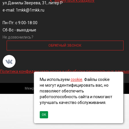
Вернуться к разделу
ул.Данилы Зверева, 31, литер Р
e-mail: 1mkk@1mkk.ru
Пн-Пт: с 9:00-18:00
Сб-Вс - выходные
Не дозвонились?
ОБРАТНЫЙ ЗВОНОК
Политика конфиденциальности и обработки персональных данных
Мы используем
cookie
. Файлы cookie
не могут идентифицировать вас, но
Межрегиональная кабельная компания, 2016 ©
позволяют обеспечить
работоспособность сайта и помогают
улучшать качество обслуживания.
ОК