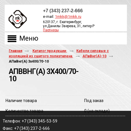
+7 (343) 237-2-666
e-mail:
1mkk@1mkk.ru
620137, г. Екатеринбург,
ул.Данилы Зверева, 31, литер Р
Партнеры
ОБРАТНЫЙ ЗВОНОК
Главная
Каталог продукции
Кабели силовые с
изоляцией из сшитого полиэтилена
АПвВнг(A)-10
АПвВнг(A) 3х400/70-10
АПВВНГ(A) 3Х400/70-
10
Наличие товара
Под заказ
Количество товара
0
(на складе)
Телефон: +7 (343) 345-53-59
Факс: +7 (343) 237-2-666