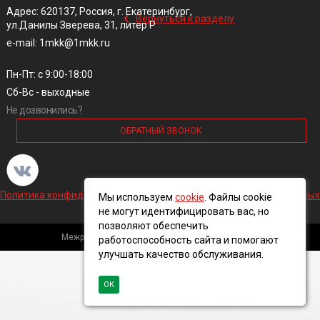
‹
Адрес: 620137, Россия, г. Екатеринбург,
Вернуться к разделу
ул.Данилы Зверева, 31, литер Р
e-mail: 1mkk@1mkk.ru
Пн-Пт: с 9:00-18:00
Сб-Вс - выходные
Не дозвонились?
ОБРАТНЫЙ ЗВОНОК
Политика конфиденциальности и обработки персональных данных
Мы используем
cookie
. Файлы cookie
не могут идентифицировать вас, но
позволяют обеспечить
Межрегиональная кабельная компания, 2016 ©
работоспособность сайта и помогают
улучшать качество обслуживания.
ОК