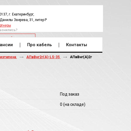
0137, г. Екатеринбург,
.Данилы Зверева, 31, литер Р
ртнеры
вонились?
РАТНЫЙ ЗВОНОК
ансии
Про кабель
Контакты
лиэтилена
АПвВнг2г(А)-LS-35
АПвВнг(A)2г
Под заказ
0
(на складе)