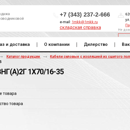
+7 (343) 237-2-666
одажа
62
роводниковой
ул
e-mail:
1mkk@1mkk.ru
Па
складская справка
Не доз
ОБ
аз и доставка
О компании
Дилерство
Вак
Каталог продукции
Кабели силовые с изоляцией из сшитого по
5
НГ(A)2Г 1Х70/16-35
е товара
ство товара