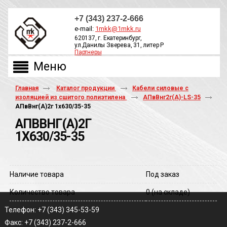
+7 (343) 237-2-666
e-mail:
1mkk@1mkk.ru
620137, г. Екатеринбург,
ул.Данилы Зверева, 31, литер Р
Партнеры
ОБРАТНЫЙ ЗВОНОК
Главная
Каталог продукции
Кабели силовые с
изоляцией из сшитого полиэтилена
АПвВнг2г(А)-LS-35
АПвВнг(A)2г 1х630/35-35
АПВВНГ(A)2Г
1Х630/35-35
Наличие товара
Под заказ
Количество товара
0
(на складе)
Телефон: +7 (343) 345-53-59
Факс: +7 (343) 237-2-666