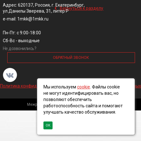
‹
Адрес: 620137, Россия, г. Екатеринбург,
Вернуться к разделу
ул.Данилы Зверева, 31, литер Р
e-mail: 1mkk@1mkk.ru
Пн-Пт: с 9:00-18:00
Сб-Вс - выходные
Не дозвонились?
ОБРАТНЫЙ ЗВОНОК
Политика конфиденциальности и обработки персональных данных
Мы используем
cookie
. Файлы cookie
не могут идентифицировать вас, но
позволяют обеспечить
Межрегиональная кабельная компания, 2016 ©
работоспособность сайта и помогают
улучшать качество обслуживания.
ОК